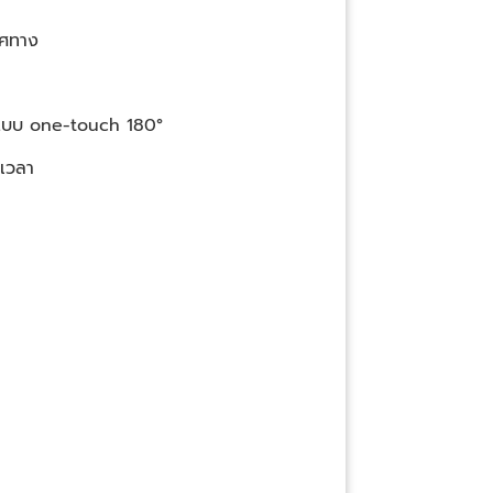
ทิศทาง
้แบบ one-touch 180°
กเวลา