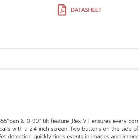
DATASHEET
55°pan & 0-90° tilt feature ,Rex VT ensures every cor
alls with a 2.4-inch screen. Two buttons on the side of
et detection quickly finds events in images and immed