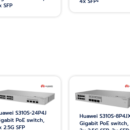
4x SFP+
x SFP
uawei S310S-24P4J
Huawei S310S-8P4J
igabit PoE switch,
Gigabit PoE switch,
x 2.5G SFP