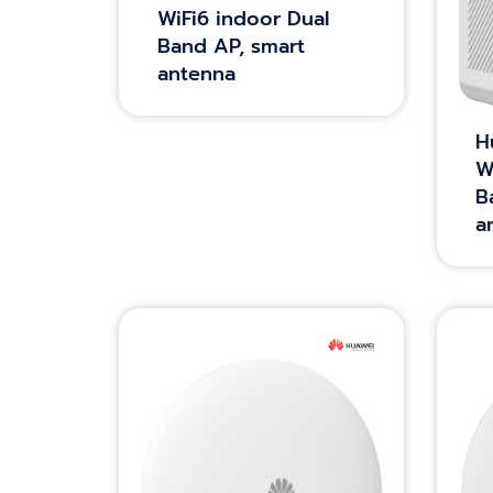
WiFi6 indoor Dual
Band AP, smart
antenna
H
W
B
a