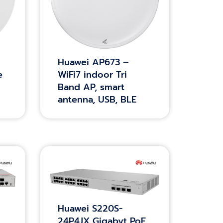
Huawei AP673 –
e
WiFi7 indoor Tri
Band AP, smart
antenna, USB, BLE
Huawei S220S-
24P4JX Gigabyt PoE