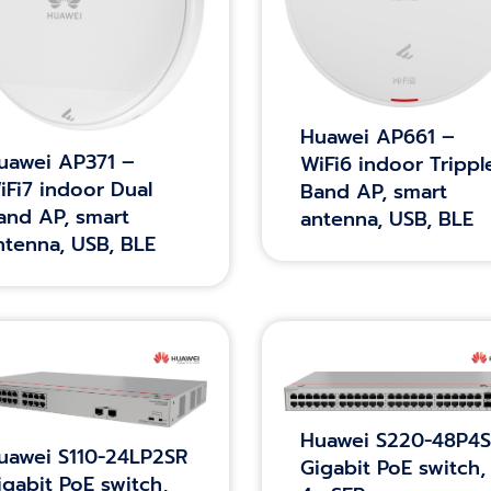
Huawei AP661 –
uawei AP371 –
WiFi6 indoor Trippl
iFi7 indoor Dual
Band AP, smart
and AP, smart
antenna, USB, BLE
ntenna, USB, BLE
Huawei S220-48P4S
uawei S110-24LP2SR
Gigabit PoE switch,
igabit PoE switch,