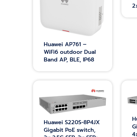
2
Huawei AP761 –
WiFi6 outdoor Dual
Band AP, BLE, IP68
H
Huawei S220S-8P4JX
G
Gigabit PoE switch,
4