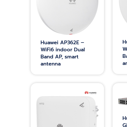
H
Huawei AP362E –
W
WiFi6 indoor Dual
B
Band AP, smart
a
antenna
H
G