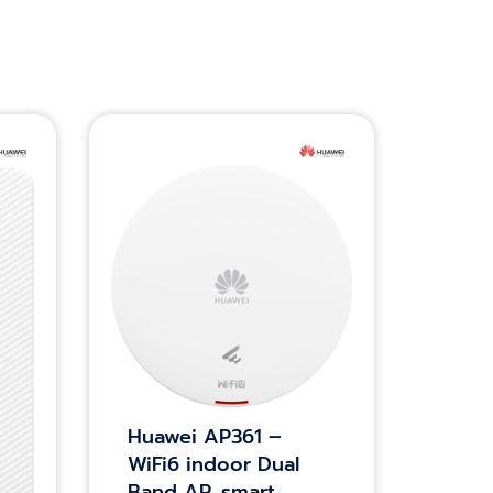
Huawei AP361 –
WiFi6 indoor Dual
Band AP, smart