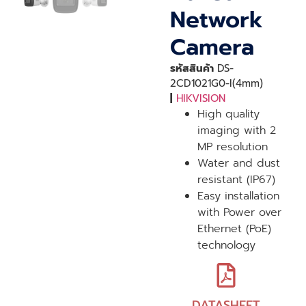
Network
Camera
รหัสสินค้า
DS-
2CD1021G0-I(4mm)
|
HIKVISION
High quality
imaging with 2
MP resolution
Water and dust
resistant (IP67)
Easy installation
with Power over
Ethernet (PoE)
technology
DATASHEET