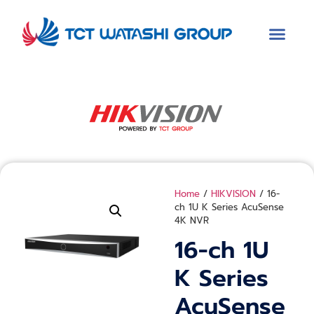
Home
/
HIKVISION
/ 16-
ch 1U K Series AcuSense
4K NVR
16-ch 1U
K Series
AcuSense