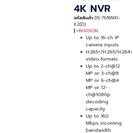
4K NVR
รหัสสินค้า
DS-7616NXI-
K2(D)
|
HIKVISION
Up to 16-ch IP
camera inputs
H.265+/H.265/H.264+
video formats
Up to 2-ch@12
MP or 3-ch@8
MP or 6-ch@4
MP or 12-
ch@1080p
decoding
capacity
Up to 160
Mbps incoming
bandwidth